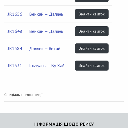
JR1656
Вейхай — Далянь
Знайти квиток
JR1648
Вейхай — Далянь
Знайти квиток
JR1584
Далянь — Янтай
Знайти квиток
JR1531
Іньчуань — Ву Хай
Знайти квиток
Спеціальні пропозиції
ІНФОРМАЦІЯ ЩОДО РЕЙСУ