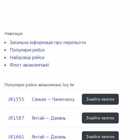
Навігація:
Загальна інформація про перельоти
Популярні рейси
Найдовші рейси
Флот авіакомпанії
Популярні рейси авіакомпанії Joy Air
JR1555
Сяньян — Чженчжоу
Знайти квиток
JR1587
Янтай — Далянь
Знайти квиток
JR1661
Янтай — Далянь
Знайти квиток