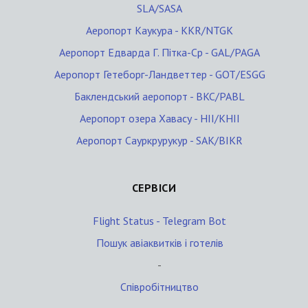
SLA/SASA
Аеропорт Каукура - KKR/NTGK
Аеропорт Едварда Г. Пітка-Ср - GAL/PAGA
Аеропорт Гетеборг-Ландветтер - GOT/ESGG
Баклендський аеропорт - BKC/PABL
Аеропорт озера Хавасу - HII/KHII
Аеропорт Сауркрурукур - SAK/BIKR
СЕРВІСИ
Flight Status - Telegram Bot
Пошук авіаквитків і готелів
-
Співробітництво