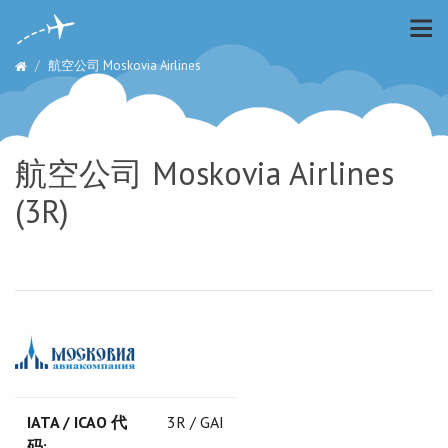
航空公司 Moskovia Airlines
航空公司 Moskovia Airlines
(3R)
IATA / ICAO 代
3R / GAI
码: