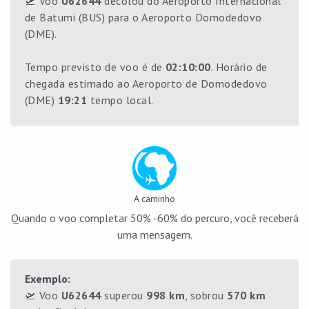
🛫 Voo
U62644
decolou do Aeroporto Internacional
de Batumi (BUS) para o Aeroporto Domodedovo
(DME).
Tempo previsto de voo é de
02:10:00
. Horário de
chegada estimado ao Aeroporto de Domodedovo
(DME)
19:21
tempo local.
A caminho
Quando o voo completar 50% -60% do percuro, você receberá
uma mensagem.
Exemplo:
🛫 Voo
U62644
superou
998 km
, sobrou
570 km