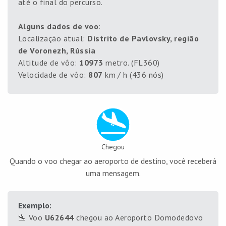
até o final do percurso.
Alguns dados de voo
:
Localização atual:
Distrito de Pavlovsky, região
de Voronezh, Rússia
Altitude de vôo:
10973
metro. (FL360)
Velocidade de vôo:
807
km / h (436 nós)
Chegou
Quando o voo chegar ao aeroporto de destino, você receberá
uma mensagem.
Exemplo:
🛬 Voo
U62644
chegou ao Aeroporto Domodedovo