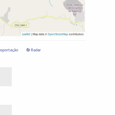
| Map data ©
contributors
Leaflet
OpenStreetMap
nsportação
Radar