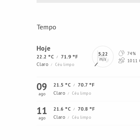
Tempo
Hoje
5.22
74%
22.2 °C
71.9 °F
/
m/s
1011 G
Claro
Céu limpo
/
09
21.5 °C
70.7 °F
/
Claro
Céu limpo
ago
/
11
21.6 °C
70.8 °F
/
Claro
Céu limpo
ago
/