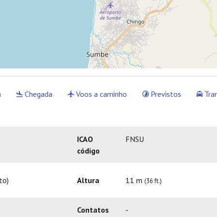
a
Chegada
Voos a caminho
Previstos
Tra
ICAO
FNSU
código
to)
Altura
11 m
(36 ft.)
Contatos
-