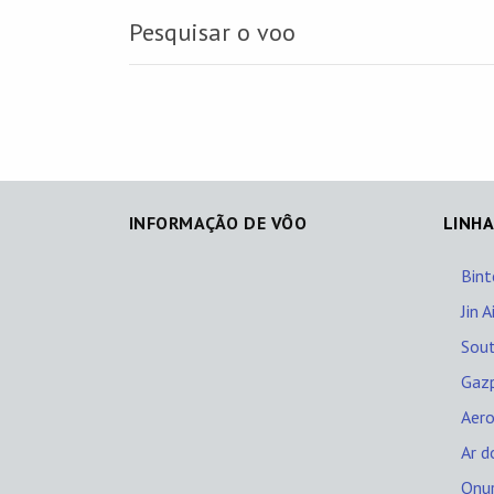
Pesquisar o voo
INFORMAÇÃO DE VÔO
LINHA
Bint
Jin A
Sout
Gaz
Aero
Ar d
Onur