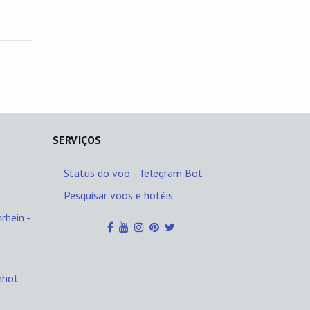
SERVIÇOS
Status do voo - Telegram Bot
Pesquisar voos e hotéis
rhein -
nhot