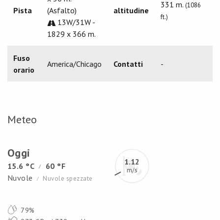
331 m.
(1086
Pista
(Asfalto)
altitudine
ft.)
13W/31W -
1829 x 366 m.
Fuso
America/Chicago
Contatti
-
orario
Meteo
Oggi
1.12
15.6 °C
60 °F
/
m/s
Nuvole
Nuvole spezzate
/
79%