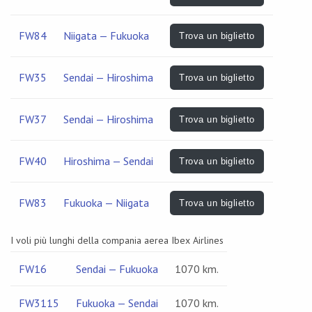
FW84
Niigata — Fukuoka
Trova un biglietto
FW35
Sendai — Hiroshima
Trova un biglietto
FW37
Sendai — Hiroshima
Trova un biglietto
FW40
Hiroshima — Sendai
Trova un biglietto
FW83
Fukuoka — Niigata
Trova un biglietto
I voli più lunghi della compania aerea Ibex Airlines
FW16
Sendai — Fukuoka
1070 km.
FW3115
Fukuoka — Sendai
1070 km.