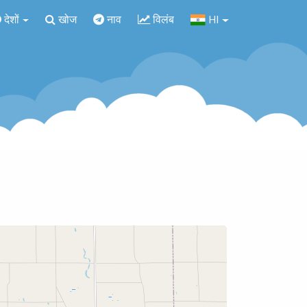
देशों
खोज
नाव
विलंब
HI