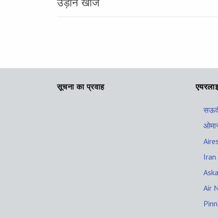
उड़ान खोज
सूचना का प्रवाह
एयरला
सऊदी
ओमान
Aire
Iran 
Aska
Air 
Pinn