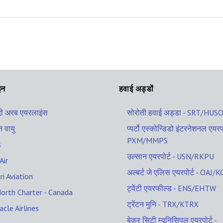
इन
हवाई अड्डों
 अरब एयरलाइंस
सोरोती हवाई अड्डा - SRT/HUS
 वायु
प्यर्टो एस्कोन्डिडो इंटरनेशनल एयरपो
PXM/MMPS
s
उल्सान एयरपोर्ट - USN/RKPU
Air
अल्बर्ट जे एलिस एयरपोर्ट - OAJ/
ri Aviation
ट्वेंटी एयरफील्ड - ENS/EHTW
North Charter - Canada
ट्रेंटन मुनि - TRX/KTRX
acle Airlines
बेकर सिटी म्यूनिसिपल एयरपोर्ट -