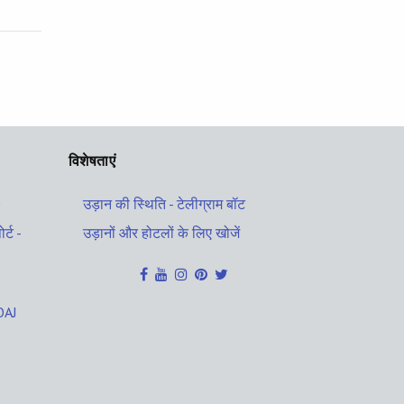
विशेषताएं
O
उड़ान की स्थिति - टेलीग्राम बॉट
र्ट -
उड़ानों और होटलों के लिए खोजें
KOAJ