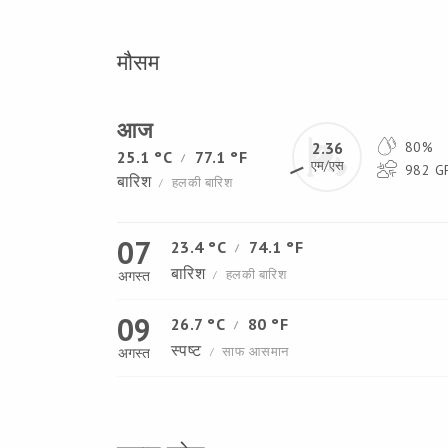
मौसम
आज
2.36
80%
25.1 °C
77.1 °F
/
एम/एस
982 GP
बारिश
हलकी बारिश
/
07
23.4 °C
74.1 °F
/
बारिश
हलकी बारिश
अगस्त
/
09
26.7 °C
80 °F
/
स्पष्ट
साफ आसमान
अगस्त
/