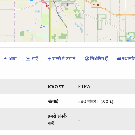
धावा
आएँ
रास्ते में उड़ानें
निर्धारित हैं
स्थानां
ICAO पर
KTEW
ऊंचाई
280 मीटर।
(920 ft.)
हमसे संपर्क
-
करें