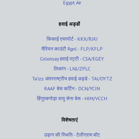
Egypt Air
हवाई अड्डों
किकाई एयरपोर्ट - KKX/RJKI
मैरियन काउंटी Rgnl - FLP/KFLP
Colonsay हवाई पट्टी - CSA/EGEY
लिकांग - LNJ/ZPLC
Ta'izz अंतरराष्ट्रीय हवाई अड्डे - TAI/OYTZ
RAAF बेस कर्टिन - DCN/YCIN
हिंगुरकगोड़ा वायु सेना बेस - HIM/VCCH
विशेषताएं
उड़ान की स्थिति - टेलीग्राम बॉट