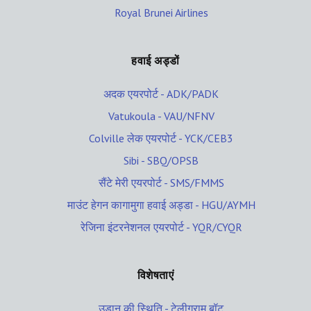
Royal Brunei Airlines
हवाई अड्डों
अदक एयरपोर्ट - ADK/PADK
Vatukoula - VAU/NFNV
Colville लेक एयरपोर्ट - YCK/CEB3
Sibi - SBQ/OPSB
सैंटे मेरी एयरपोर्ट - SMS/FMMS
माउंट हेगन कागामुगा हवाई अड्डा - HGU/AYMH
रेजिना इंटरनेशनल एयरपोर्ट - YQR/CYQR
विशेषताएं
उड़ान की स्थिति - टेलीग्राम बॉट