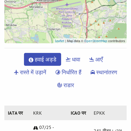
| Map data ©
contributors
Leaflet
OpenStreetMap
हवाई अड्डे
धावा
आएँ
रास्ते में उड़ानें
निर्धारित हैं
स्थानांतरण
राडार
IATA पर
KRK
ICAO पर
EPKK
07/25 -
241 मीटर।