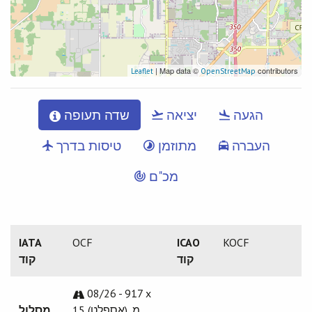
| Map data ©
contributors
Leaflet
OpenStreetMap
הגעה
יציאה
שדה תעופה
העברה
מתוזמן
טיסות בדרך
מכ"ם
IATA
OCF
ICAO
KOCF
קוד
קוד
08/26 - 917 x
15 מ. (אספלט)
מסלול