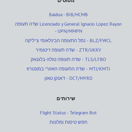
מטוסים
Baidoa - BIB/HCMB
שדה תעופה Licenciado y General Ignacio Lopez Rayon
- UPN/MMPN
נמל התעופה הבינלאומי צ'יליקה - BLZ/FWCL
שדה תעופה ז'יטומיר - ZTR/UKKV
שדה תעופה טולוז-בלגנאק - TLS/LFBO
שדה התעופה האזורי במונטרוז - MTJ/KMTJ
דאנקן טאון - DCT/MYRD
שירותים
Flight Status - Telegram Bot
חפש טיסות ומלונות