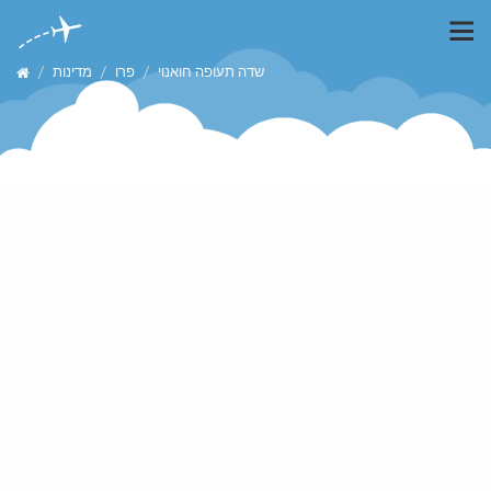
שדה תעופה חואנוי
פרו
מדינות