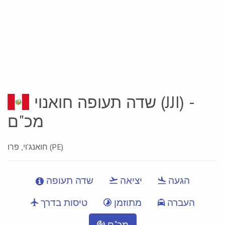
(JJI) -
שדה תעופה חואנוי
מכ"ם
חואנג'וי, פרו (PE)
הגעה
יציאה
שדה תעופה
העברה
מתוזמן
טיסות בדרך
מכ"ם