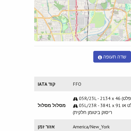
שדה תעופה
FFO
IATA קוד
0 מ. (אספלט)
05L/23R - 3841 x 91 מ. (אבן בטון, אספלט או
מסלול מסלול
ריסוק ביטומן חלקית)
America/New_York
אזור זמן