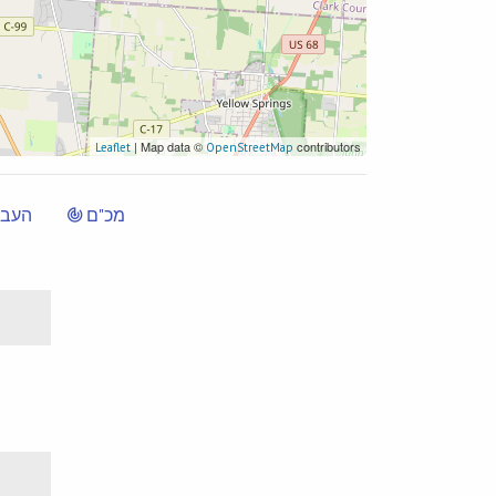
| Map data ©
contributors
Leaflet
OpenStreetMap
מכ"ם
העבר