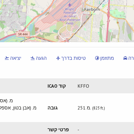
ה
מתוזמן
טיסות בדרך
הגעה
יציאה
KFFO
ICAO קוד
5R/23L - 2134 x 46
251 מ.
גובה
(823 ft.)
-
פרטי קשר