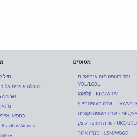
מטוסים
מט
נמל תעופה נאה אנחיאלוס -
סייל קנ
VOL/LGBL
הובלה אווירית אל ב
קלואנג - KLQ/WIPV
 Airlines
 תעופה דייווי - TVY/VYDW
מהאן 
ה נקוצ'יה - NEC/SAZO
כספיאן איירל
ה תעופה לוצק - UKC/UKLC
Brazilian Airlines
סמדו ארוך - LSM/WBGD
opeSky