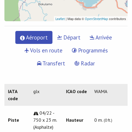
| Map data ©
contributors
Leaflet
OpenStreetMap
Aéroport
Départ
Arrivée
Vols en route
Programmés
Transfert
Radar
IATA
glx
ICAO code
WAMA
code
04/22 -
Piste
750 x 23 m.
Hauteur
0 m.
(0 ft.)
(Asphalte)