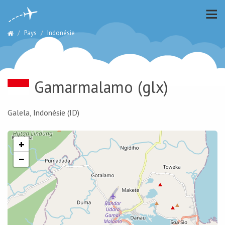
Pays
Indonésie
Gamarmalamo
(glx)
Galela, Indonésie (ID)
+
−