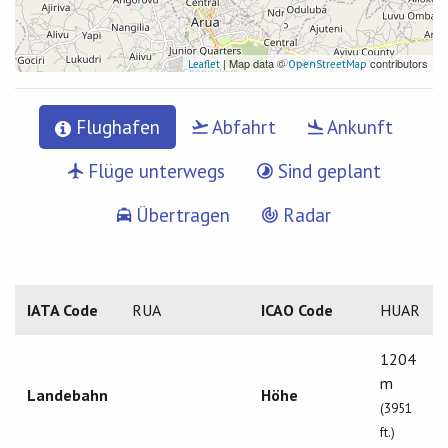
| Map data ©
contributors
Leaflet
OpenStreetMap
Flughafen
Abfahrt
Ankunft
Flüge unterwegs
Sind geplant
Übertragen
Radar
IATA Code
RUA
ICAO Code
HUAR
1204
m
Landebahn
Höhe
(3951
ft.)