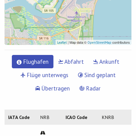
| Map data ©
contributors
Leaflet
OpenStreetMap
Flughafen
Abfahrt
Ankunft
Flüge unterwegs
Sind geplant
Übertragen
Radar
IATA Code
NRB
ICAO Code
KNRB