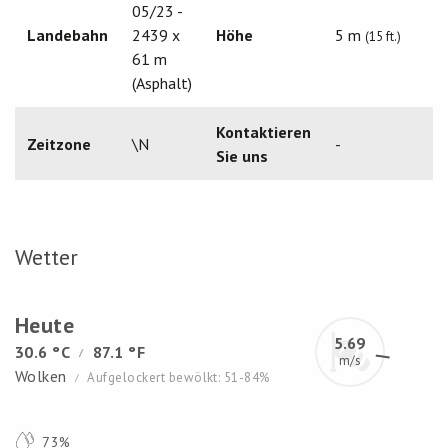
05/23 -
Landebahn
2439 x
Höhe
5 m
(15 ft.)
61 m
(Asphalt)
Kontaktieren
Zeitzone
\N
-
Sie uns
Wetter
Heute
5.69
30.6 °C
87.1 °F
/
m/s
Wolken
Aufgelockert bewölkt: 51-84%
/
73%