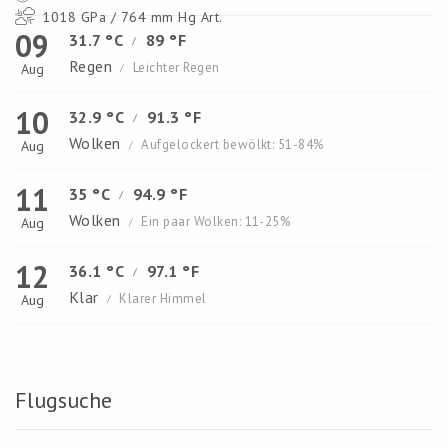
1018 GPa / 764 mm Hg Art.
09
31.7 °C
89 °F
/
Regen
Leichter Regen
Aug
/
10
32.9 °C
91.3 °F
/
Wolken
Aufgelockert bewölkt: 51-84%
Aug
/
11
35 °C
94.9 °F
/
Wolken
Ein paar Wolken: 11-25%
Aug
/
12
36.1 °C
97.1 °F
/
Klar
Klarer Himmel
Aug
/
Flugsuche