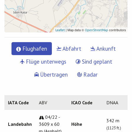
| Map data ©
contributors
Leaflet
OpenStreetMap
Flughafen
Abfahrt
Ankunft
Flüge unterwegs
Sind geplant
Übertragen
Radar
IATA Code
ABV
ICAO Code
DNAA
04/22 -
342 m
Landebahn
3609 x 60
Höhe
(1123 ft.)
m (Asphalt)