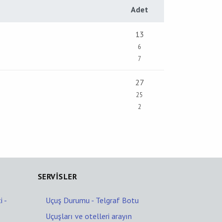
Adet
13
6
7
27
25
2
SERVİSLER
 -
Uçuş Durumu - Telgraf Botu
Uçuşları ve otelleri arayın