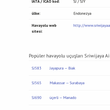
IATA / ICAO kod:
SJ / SJY
ülke:
Endonezya
Havayolu web
http://www.sriwijayaai
sitesi:
Popüler havayolu uçuşları Sriwijaya Ai
SJ583
Jayapura — Biak
SJ565
Makassar — Surabaya
SJ690
üçerli — Manado