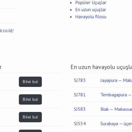
Popüler Uçuşlar
En uzun uçuşlar
Havayolu filosu
r.co.id/
r
En uzun havayolu uçuşlar
SJ783
Jayapura — Mak
Bilet bul
SJ781
Tembagapura —
Bilet bul
SJ583
Biak — Makassa
Bilet bul
SJ554
Surabaya — üçer