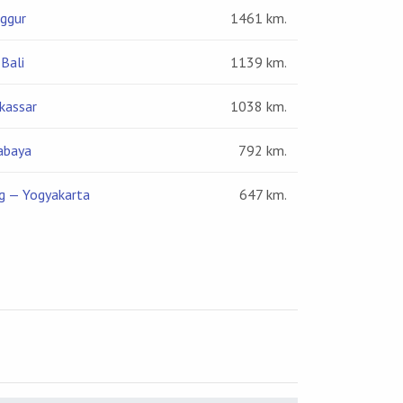
ggur
1461 km.
 Bali
1139 km.
kassar
1038 km.
abaya
792 km.
g — Yogyakarta
647 km.