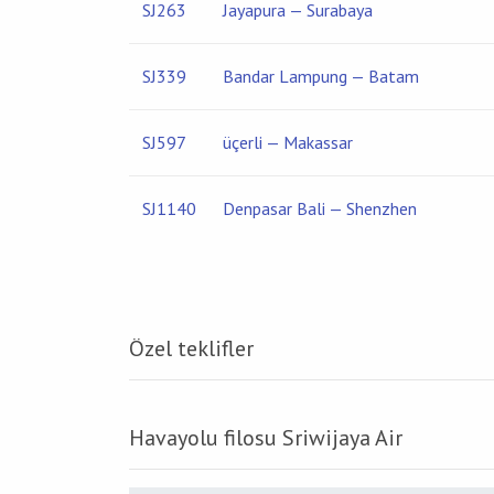
SJ263
Jayapura — Surabaya
SJ339
Bandar Lampung — Batam
SJ597
üçerli — Makassar
SJ1140
Denpasar Bali — Shenzhen
Özel teklifler
Havayolu filosu Sriwijaya Air