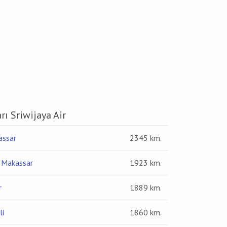
ı Sriwijaya Air
assar
2345 km.
 Makassar
1923 km.
r
1889 km.
li
1860 km.