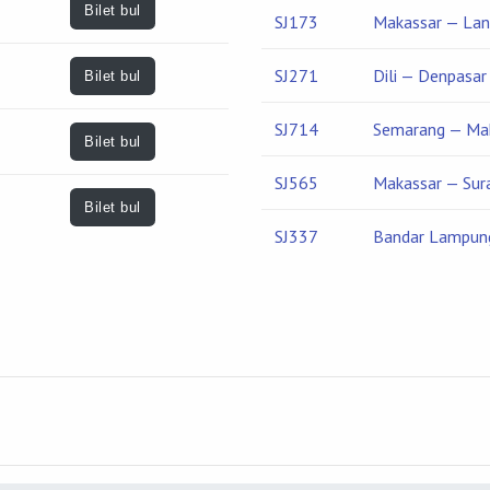
Bilet bul
SJ173
Makassar — Lan
SJ271
Dili — Denpasar
Bilet bul
SJ714
Semarang — Ma
Bilet bul
SJ565
Makassar — Sur
Bilet bul
SJ337
Bandar Lampun