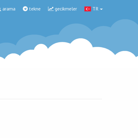
arama
tekne
gecikmeler
TR