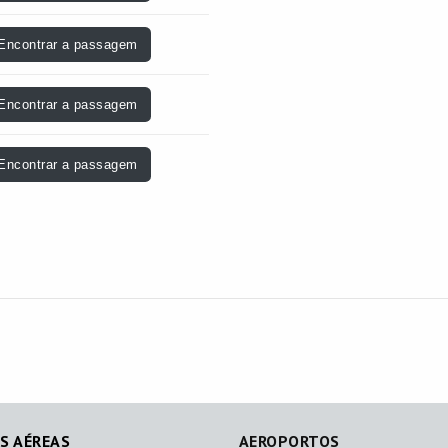
Encontrar a passagem
Encontrar a passagem
Encontrar a passagem
S AÉREAS
AEROPORTOS