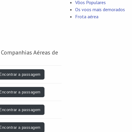
Vôos Populares
Os voos mais demorados
Frota aérea
 Companhias Aéreas de
Encontrar a passagem
Encontrar a passagem
Encontrar a passagem
Encontrar a passagem