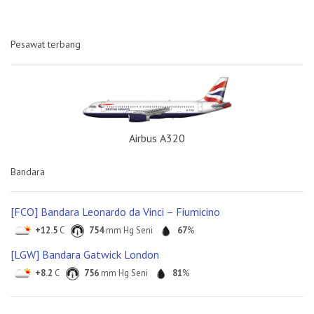
Pesawat terbang
Airbus А320
Bandara
[FCO] Bandara Leonardo da Vinci – Fiumicino
+12.5
C
754
mm Hg Seni
67
%
[LGW] Bandara Gatwick London
+8.2
C
756
mm Hg Seni
81
%