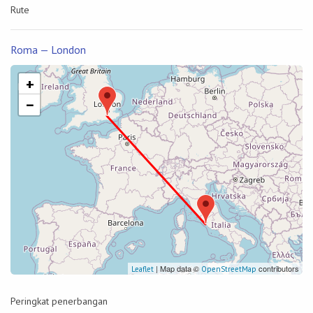
Rute
Roma — London
+
−
| Map data ©
contributors
Leaflet
OpenStreetMap
Peringkat penerbangan