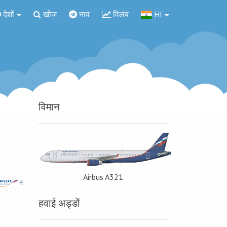
देशों
खोज
नाव
विलंब
HI
विमान
Airbus A321
हवाई अड्डों