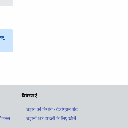
िए,
विशेषताएं
उड़ान की स्थिति - टेलीग्राम बॉट
ड रीजनल
उड़ानों और होटलों के लिए खोजें