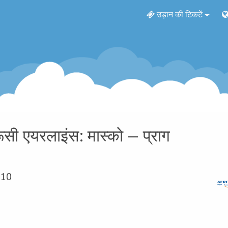
उड़ान की टिकटें
सी एयरलाइंस: मास्को — प्राग
010