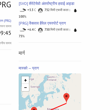
PRG
[SVO] शेरेटेयेवो अंतर्राष्ट्रीय हवाई अड्डा
+5.3
C
752
मिमी एचजी कला।
100
%
प्राग (PRG)
[PRG] वैक्लाव हैवेल एयरपोर्ट प्राग
 आगमन समय
+6.4
C
750
मिमी एचजी कला।
09:45
75
%
थानीय समय
मार्ग
मास्को — प्राग
+
−