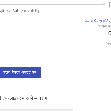
दूरी: 1670 किमी। / 1038 मीलों दूर
वैक्लाव हैवेल एयरपोर्ट 
निर्धारित
* स्
उड़ान विवरण अपडेट करें
एयरलाइंस: मास्को — प्राग