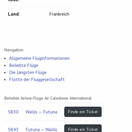
Land:
Frankreich
Navigation:
Allgemeine Fluginformationen
Beliebte Flüge
Die längsten Flüge
Flotte der Fluggesellschaft
Beliebte Airline-Flüge Air Caledonie International
SB30
Wallis — Futuna
Finde ein Ticket
SB43
Futuna — Wallis
Finde ein Ticket