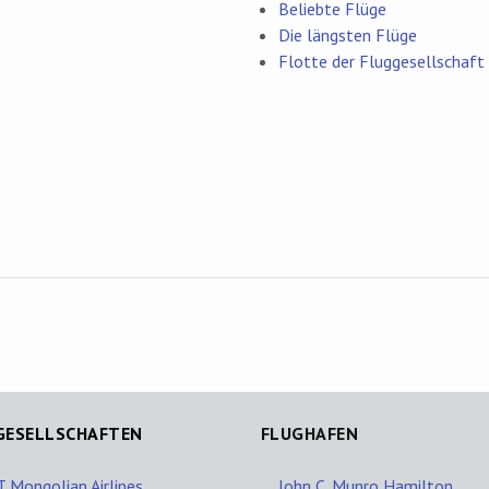
Beliebte Flüge
Die längsten Flüge
Flotte der Fluggesellschaft
GESELLSCHAFTEN
FLUGHAFEN
 Mongolian Airlines
John C. Munro Hamilton